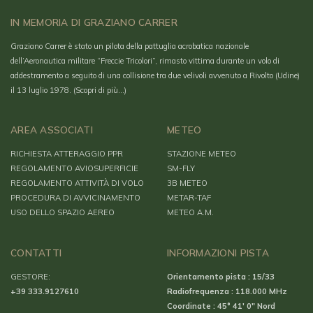
IN MEMORIA DI GRAZIANO CARRER
Graziano Carrer è stato un pilota della pattuglia acrobatica nazionale
dell’Aeronautica militare “Freccie Tricolori”, rimasto vittima durante un volo di
addestramento a seguito di una collisione tra due velivoli avvenuto a Rivolto (Udine)
il 13 luglio 1978.
(Scopri di più…)
AREA ASSOCIATI
METEO
RICHIESTA ATTERAGGIO PPR
STAZIONE METEO
REGOLAMENTO AVIOSUPERFICIE
SM-FLY
REGOLAMENTO ATTIVITÀ DI VOLO
3B METEO
PROCEDURA DI AVVICINAMENTO
METAR-TAF
USO DELLO SPAZIO AEREO
METEO A.M.
CONTATTI
INFORMAZIONI PISTA
GESTORE:
Orientamento pista : 15/33
+39 333.9127610
Radiofrequenza : 118.000 MHz
Coordinate : 45° 41′ 0″ Nord