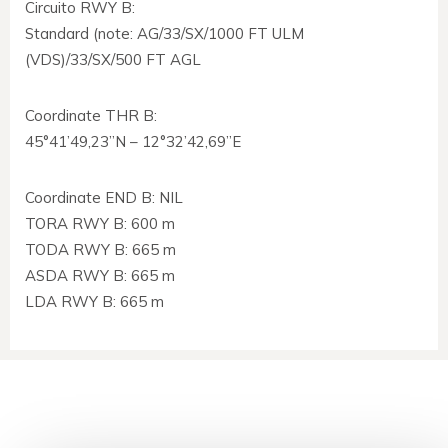
Circuito RWY B:
Standard (note: AG/33/SX/1000 FT ULM
(VDS)/33/SX/500 FT AGL
Coordinate THR B:
45°41’49,23”N – 12°32’42,69”E
Coordinate END B: NIL
TORA RWY B: 600 m
TODA RWY B: 665 m
ASDA RWY B: 665 m
LDA RWY B: 665 m