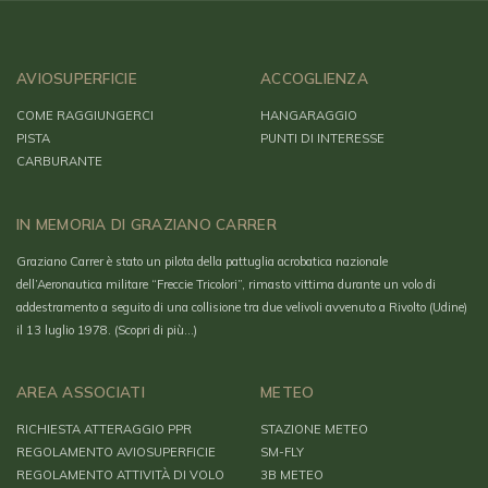
AVIOSUPERFICIE
ACCOGLIENZA
COME RAGGIUNGERCI
HANGARAGGIO
PISTA
PUNTI DI INTERESSE
CARBURANTE
IN MEMORIA DI GRAZIANO CARRER
Graziano Carrer è stato un pilota della pattuglia acrobatica nazionale
dell’Aeronautica militare “Freccie Tricolori”, rimasto vittima durante un volo di
addestramento a seguito di una collisione tra due velivoli avvenuto a Rivolto (Udine)
il 13 luglio 1978.
(Scopri di più…)
AREA ASSOCIATI
METEO
RICHIESTA ATTERAGGIO PPR
STAZIONE METEO
REGOLAMENTO AVIOSUPERFICIE
SM-FLY
REGOLAMENTO ATTIVITÀ DI VOLO
3B METEO