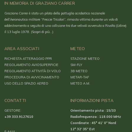
IN MEMORIA DI GRAZIANO CARRER
Graziano Carrer è stato un pilota della pattuglia acrobatica nazionale
dell’Aeronautica militare “Freccie Tricolori”, rimasto vittima durante un volo di
addestramento a seguito di una collisione tra due velivoli avvenuto a Rivolto (Udine)
il 13 luglio 1978.
(Scopri di più…)
AREA ASSOCIATI
METEO
RICHIESTA ATTERAGGIO PPR
STAZIONE METEO
REGOLAMENTO AVIOSUPERFICIE
SM-FLY
REGOLAMENTO ATTIVITÀ DI VOLO
3B METEO
PROCEDURA DI AVVICINAMENTO
METAR-TAF
USO DELLO SPAZIO AEREO
METEO A.M.
CONTATTI
INFORMAZIONI PISTA
GESTORE:
Orientamento pista : 15/33
+39 333.9127610
Radiofrequenza : 118.000 MHz
Coordinate : 45° 41′ 0″ Nord
12° 32′ 35″ Est
E-MAIL: