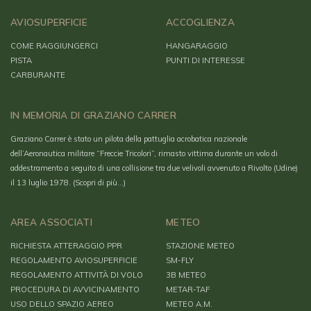
AVIOSUPERFICIE
ACCOGLIENZA
COME RAGGIUNGERCI
HANGARAGGIO
PISTA
PUNTI DI INTERESSE
CARBURANTE
IN MEMORIA DI GRAZIANO CARRER
Graziano Carrer è stato un pilota della pattuglia acrobatica nazionale
dell’Aeronautica militare “Freccie Tricolori”, rimasto vittima durante un volo di
addestramento a seguito di una collisione tra due velivoli avvenuto a Rivolto (Udine)
il 13 luglio 1978.
(Scopri di più…)
AREA ASSOCIATI
METEO
RICHIESTA ATTERAGGIO PPR
STAZIONE METEO
REGOLAMENTO AVIOSUPERFICIE
SM-FLY
REGOLAMENTO ATTIVITÀ DI VOLO
3B METEO
PROCEDURA DI AVVICINAMENTO
METAR-TAF
USO DELLO SPAZIO AEREO
METEO A.M.